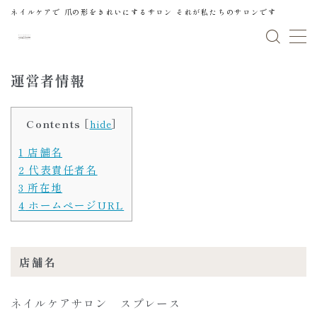
ネイルケアで 爪の形をきれいにするサロン それが私たちのサロンです
MENU
運営者情報
Home
ホーム
Contents
[
hide
]
News
新着
1
店舗名
2
代表責任者名
Salon
サロン
3
所在地
4
ホームページURL
Menu＆Price
メニュー＆プライス
Gallery
ギャラリー
店舗名
Blog
ブログ
ネイルケアサロン スプレース