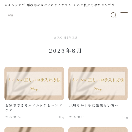
ネイルケアで 爪の形をきれいにするサロン それが私たちのサロンです
MENU
ARCHIVES
Home
ホーム
2025年8月
News
新着
Salon
サロン
Menu＆Price
メニュー＆プライス
お家でできるネイルケアとハンド
爪切りが上手に出来ない方へ
Gallery
ギャラリー
ケア
2025.08.24
Blog
2025.08.19
Blog
Blog
ブログ